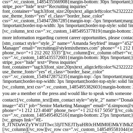
css=".vc_custom_1485435566908{margin-bottom: 30px !important;
stripe_pos="hide" text="Recruiting inquiries"
font_container="tag:h3|font_size:20px|text_align:left|color:%232222
use_theme_fonts="yes" el_class="border_base_color"
css=".vc_custom_1549472867285{margin-top: -5px !important;margi
!important;border-top-width: 3px !important;border-top-style: solid !i
[vc_column_text css=".vc_custom_1485495377819{margin-bottom: 2
more information regarding current career opportunities, please contac
[stm_contact style="style_2" name="Amanda Seyfried" image="452"
Manager" email="recruiting@stylemixthemes.com" phone="+1 212 
phone_two="+1 212 202 3335"][/vc_column][vc_column offset="vc_
css=".vc_custom_1485435572601{margin-bottom: 30px !important;
stripe_pos="hide" text="Press inquiries"
font_container="tag:h3|font_size:20px|text_align:left|color:%232222
use_theme_fonts="yes" el_class="border_base_color"
css=".vc_custom_1549472875235{margin-top: -5px !important;margi
!important;border-top-width: 3px !important;border-top-style: solid !i
[vc_column_text css=".vc_custom_1485495382603{margin-bottom: 2
you are a member of the press and would like to speak with someone 
contact:
[/vc_column_text][stm_contact style="style_2" name="Dona
image="451" job="Senior Marketing Manager" email="d.simpson@
phone="+1 212 123 4040" phone_two="+1 212 617 5050"][/vc_col
css=".vc_custom_1485495492516{margin-bottom: 27px !important;
[vc_gmaps link="#E-
8_JTNDaWZyYW1lJTIwc3JjJTNEJTIyaHR0cHMlM0ElMkYlM
[/vc_column][/vc_row][vc_row css=".vc_custom_1485495581044{ma