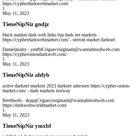
https://cypherdarkwebmarket.com/
1
May 11, 2023
TieneNipNiz gndjz
black market dark web links top dark net markets
https://cypherdarkwebmarket.com/ - steroid market darknet
Danielanaby
- ymfblCriguecrorginant@wannabisoilweb.com
https://cypheroniondarkweb.com/
1
May 11, 2023
TieneNipNiz ahfyb
active darknet markets 2023 darknet adressen https://cypher-onion-
market.com/ - dark markets norway
BrettIsods
- ikapqCriguecrorginant@wannabisoilweb.com
https://darkwebworldmarket.com/
1
May 11, 2023
TieneNipNiz ymxbf