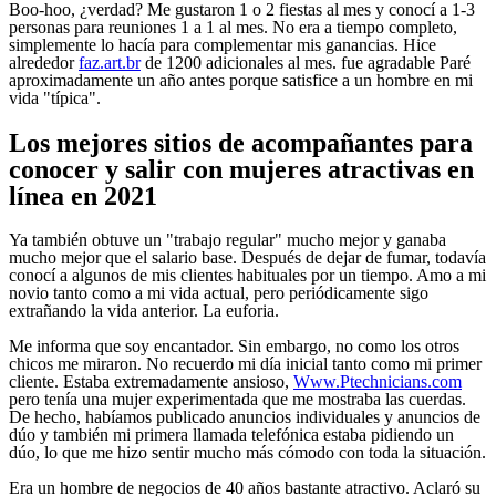
Boo-hoo, ¿verdad? Me gustaron 1 o 2 fiestas al mes y conocí a 1-3
personas para reuniones 1 a 1 al mes. No era a tiempo completo,
simplemente lo hacía para complementar mis ganancias. Hice
alrededor
faz.art.br
de 1200 adicionales al mes. fue agradable Paré
aproximadamente un año antes porque satisfice a un hombre en mi
vida "típica".
Los mejores sitios de acompañantes para
conocer y salir con mujeres atractivas en
línea en 2021
Ya también obtuve un "trabajo regular" mucho mejor y ganaba
mucho mejor que el salario base. Después de dejar de fumar, todavía
conocí a algunos de mis clientes habituales por un tiempo. Amo a mi
novio tanto como a mi vida actual, pero periódicamente sigo
extrañando la vida anterior. La euforia.
Me informa que soy encantador. Sin embargo, no como los otros
chicos me miraron. No recuerdo mi día inicial tanto como mi primer
cliente. Estaba extremadamente ansioso,
Www.Ptechnicians.com
pero tenía una mujer experimentada que me mostraba las cuerdas.
De hecho, habíamos publicado anuncios individuales y anuncios de
dúo y también mi primera llamada telefónica estaba pidiendo un
dúo, lo que me hizo sentir mucho más cómodo con toda la situación.
Era un hombre de negocios de 40 años bastante atractivo. Aclaró su