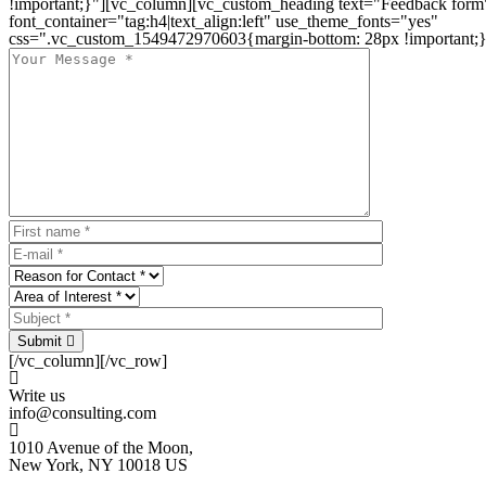
!important;}"][vc_column][vc_custom_heading text="Feedback form
font_container="tag:h4|text_align:left" use_theme_fonts="yes"
css=".vc_custom_1549472970603{margin-bottom: 28px !important;}
Submit
[/vc_column][/vc_row]
Write us
info@consulting.com
1010 Avenue of the Moon,
New York, NY 10018 US