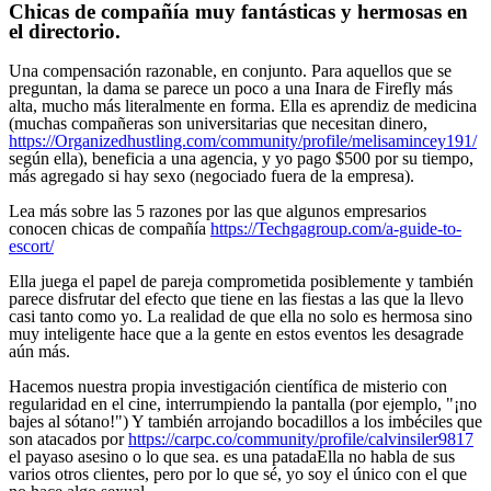
Chicas de compañía muy fantásticas y hermosas en
el directorio.
Una compensación razonable, en conjunto. Para aquellos que se
preguntan, la dama se parece un poco a una Inara de Firefly más
alta, mucho más literalmente en forma. Ella es aprendiz de medicina
(muchas compañeras son universitarias que necesitan dinero,
https://Organizedhustling.com/community/profile/melisamincey191/
según ella), beneficia a una agencia, y yo pago $500 por su tiempo,
más agregado si hay sexo (negociado fuera de la empresa).
Lea más sobre las 5 razones por las que algunos empresarios
conocen chicas de compañía
https://Techgagroup.com/a-guide-to-
escort/
Ella juega el papel de pareja comprometida posiblemente y también
parece disfrutar del efecto que tiene en las fiestas a las que la llevo
casi tanto como yo. La realidad de que ella no solo es hermosa sino
muy inteligente hace que a la gente en estos eventos les desagrade
aún más.
Hacemos nuestra propia investigación científica de misterio con
regularidad en el cine, interrumpiendo la pantalla (por ejemplo, "¡no
bajes al sótano!") Y también arrojando bocadillos a los imbéciles que
son atacados por
https://carpc.co/community/profile/calvinsiler9817
el payaso asesino o lo que sea. es una patadaElla no habla de sus
varios otros clientes, pero por lo que sé, yo soy el único con el que