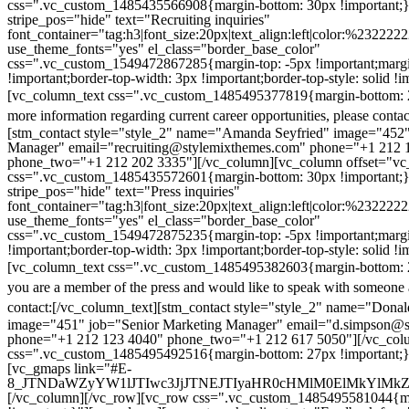
css=".vc_custom_1485435566908{margin-bottom: 30px !important;
stripe_pos="hide" text="Recruiting inquiries"
font_container="tag:h3|font_size:20px|text_align:left|color:%232222
use_theme_fonts="yes" el_class="border_base_color"
css=".vc_custom_1549472867285{margin-top: -5px !important;margi
!important;border-top-width: 3px !important;border-top-style: solid !i
[vc_column_text css=".vc_custom_1485495377819{margin-bottom: 2
more information regarding current career opportunities, please contac
[stm_contact style="style_2" name="Amanda Seyfried" image="452"
Manager" email="recruiting@stylemixthemes.com" phone="+1 212 
phone_two="+1 212 202 3335"][/vc_column][vc_column offset="vc_
css=".vc_custom_1485435572601{margin-bottom: 30px !important;
stripe_pos="hide" text="Press inquiries"
font_container="tag:h3|font_size:20px|text_align:left|color:%232222
use_theme_fonts="yes" el_class="border_base_color"
css=".vc_custom_1549472875235{margin-top: -5px !important;margi
!important;border-top-width: 3px !important;border-top-style: solid !i
[vc_column_text css=".vc_custom_1485495382603{margin-bottom: 2
you are a member of the press and would like to speak with someone 
contact:
[/vc_column_text][stm_contact style="style_2" name="Dona
image="451" job="Senior Marketing Manager" email="d.simpson@
phone="+1 212 123 4040" phone_two="+1 212 617 5050"][/vc_col
css=".vc_custom_1485495492516{margin-bottom: 27px !important;
[vc_gmaps link="#E-
8_JTNDaWZyYW1lJTIwc3JjJTNEJTIyaHR0cHMlM0ElMkYlM
[/vc_column][/vc_row][vc_row css=".vc_custom_1485495581044{ma