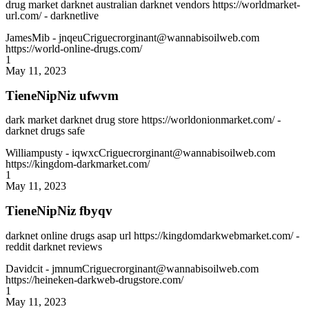
drug market darknet australian darknet vendors https://worldmarket-
url.com/ - darknetlive
JamesMib
- jnqeuCriguecrorginant@wannabisoilweb.com
https://world-online-drugs.com/
1
May 11, 2023
TieneNipNiz ufwvm
dark market darknet drug store https://worldonionmarket.com/ -
darknet drugs safe
Williampusty
- iqwxcCriguecrorginant@wannabisoilweb.com
https://kingdom-darkmarket.com/
1
May 11, 2023
TieneNipNiz fbyqv
darknet online drugs asap url https://kingdomdarkwebmarket.com/ -
reddit darknet reviews
Davidcit
- jmnumCriguecrorginant@wannabisoilweb.com
https://heineken-darkweb-drugstore.com/
1
May 11, 2023