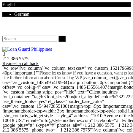
English
German
Mon - Sat 8.00 - 18.00. Sunday CLOSED
212 386 5575
Request a call back
[vc_row][vc_column][vc_column_text css=".vc_custom_152179699
40px !important;}"]
Please let us know if you have a question, want to l
like further information about Consulting WP.
[/vc_column_text][/vc_co
css=".vc_custom_1485495419934{margin-bottom: 0px !important;}
offset="vc_col-lg-4" css=".vc_custom_1485435561407{margin-botto
[vc_custom_heading stripe_pos="hide" text="Client inquiries"
font_container="tag:h3|font_size:20px|text_align:left|color:%232222
use_theme_fonts="yes" el_class="border_base_color"
css=".vc_custom_1549472855106{margin-top: -5px !important;margi
!important;border-top-width: 3px !important;border-top-style: solid !i
[stm_contacts_widget style="style_4" address="1010 Avenue of th
10018 US." email="info@stylemixthemes.com" facebook="#" twitte
google_plus="#" skype="#" phones_all="+1 212 386 5575 +1 212 
212 386 5575" phone_two="+1 212 386 7575"][/vc_column][vc_colu