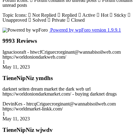
Forum Icons:
Forum contains no unread posts
Forum contains
unread posts
Topic Icons:
Not Replied
Replied
Active
Hot
Sticky
Unapproved
Solved
Private
Closed
Powered by wpForo version 1.9.9.1
9993 Reviews
Ignaciooraft
- htwcfCriguecrorginant@wannabisoilweb.com
https://worldoniondarkweb.com/
1
May 11, 2023
TieneNipNiz ymdhs
darknet seiten dream market the dark web url
https://worldoniondarkmarket.com/ - buying darknet drugs
DevinKes
- htrcqCriguecrorginant@wannabisoilweb.com
https://worldmarket-linkk.com/
1
May 11, 2023
TieneNipNiz wjwdv