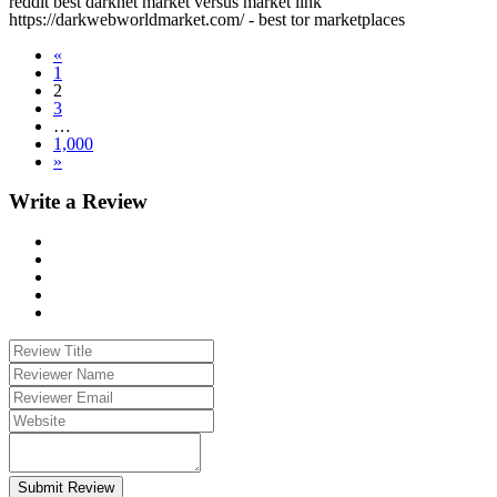
reddit best darknet market versus market link
https://darkwebworldmarket.com/ - best tor marketplaces
«
1
2
3
…
1,000
»
Write a Review
Submit Review