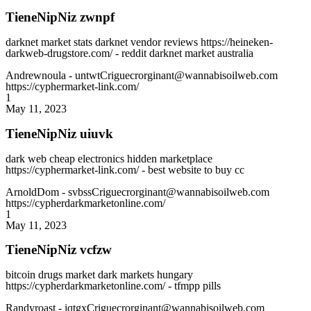
TieneNipNiz zwnpf
darknet market stats darknet vendor reviews https://heineken-
darkweb-drugstore.com/ - reddit darknet market australia
Andrewnoula
- untwtCriguecrorginant@wannabisoilweb.com
https://cyphermarket-link.com/
1
May 11, 2023
TieneNipNiz uiuvk
dark web cheap electronics hidden marketplace
https://cyphermarket-link.com/ - best website to buy cc
ArnoldDom
- svbssCriguecrorginant@wannabisoilweb.com
https://cypherdarkmarketonline.com/
1
May 11, 2023
TieneNipNiz vcfzw
bitcoin drugs market dark markets hungary
https://cypherdarkmarketonline.com/ - tfmpp pills
Randyroast
- iqtgxCriguecrorginant@wannabisoilweb.com