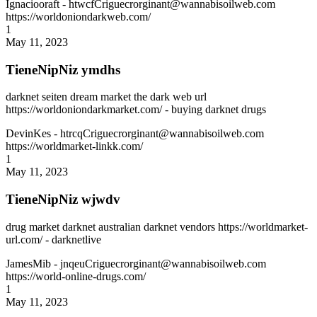
Ignaciooraft
- htwcfCriguecrorginant@wannabisoilweb.com
https://worldoniondarkweb.com/
1
May 11, 2023
TieneNipNiz ymdhs
darknet seiten dream market the dark web url
https://worldoniondarkmarket.com/ - buying darknet drugs
DevinKes
- htrcqCriguecrorginant@wannabisoilweb.com
https://worldmarket-linkk.com/
1
May 11, 2023
TieneNipNiz wjwdv
drug market darknet australian darknet vendors https://worldmarket-
url.com/ - darknetlive
JamesMib
- jnqeuCriguecrorginant@wannabisoilweb.com
https://world-online-drugs.com/
1
May 11, 2023