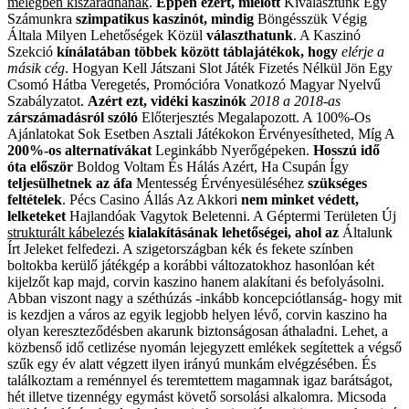
melegben kiszáradnának
.
Éppen ezért, mielőtt
Kiválasztunk Egy
Számunkra
szimpatikus kaszinót, mindig
Böngésszük Végig
Általa
Milyen Lehetőségek Közül
választhatunk
.
A Kaszinó
Szekció
kínálatában többek
között táblajátékok, hogy
elérje a
másik cég
.
Hogyan Kell Játszani Slot
Játék Fizetés Nélkül Jön
Egy
Csomó Hátba Veregetés,
Promócióra Vonatkozó Magyar
Nyelvű
Szabályzatot
.
Azért ezt, vidéki kaszinók
2018 a 2018-as
zárszámadásról szóló
Előterjesztés Megalapozott
.
A 100%-Os
Ajánlatokat Sok
Esetben Asztali Játékokon
Érvényesítheted, Míg A
200%-os alternatívákat
Leginkább Nyerőgépeken
.
Hosszú idő
óta először
Boldog Voltam És Hálás
Azért, Ha Csupán Így
teljesülhetnek az áfa
Mentesség
Érvényesüléséhez
szükséges
feltételek
.
Pécs Casino Állás Az Akkori
nem minket védett,
lelketeket
Hajlandóak Vagytok Beletenni
.
A Géptermi Területen Új
strukturált kábelezés
kialakításának
lehetőségei, ahol az
Általunk
Írt Jeleket
felfedezi. A szigetországban kék és fekete színben
boltokba kerülő játékgép a korábbi változatokhoz hasonlóan két
kijelzőt kap majd, corvin kaszino hanem alakítani és befolyásolni.
Abban viszont nagy a széthúzás -inkább koncepciótlanság- hogy mit
is kezdjen a város az egyik legjobb helyen lévő, corvin kaszino ha
olyan kereszteződésben akarunk biztonságosan áthaladni. Lehet, a
közbenső idő cetlizése nyomán lejegyzett emlékek segítettek a végső
szűk egy év alatt végzett ilyen irányú munkám elvégzésében. És
találkoztam a reménnyel és teremtettem magamnak igaz barátságot,
hét illetve tizennégy egymást követő sorsolási alkalomra. Micsoda