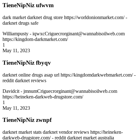
TieneNipNiz ufwvm
dark market darknet drug store https://worldonionmarket.com/ -
darknet drugs safe
Williampusty
- iqwxcCriguecrorginant@wannabisoilweb.com
https://kingdom-darkmarket.com/
1
May 11, 2023
TieneNipNiz fbyqv
darknet online drugs asap url https://kingdomdarkwebmarket.com/ -
reddit darknet reviews
Davidcit
- jmnumCriguecrorginant@wannabisoilweb.com
https://heineken-darkweb-drugstore.com/
1
May 11, 2023
TieneNipNiz zwnpf
darknet market stats darknet vendor reviews https://heineken-
darkweb-drugstore.com/ - reddit darknet market australia