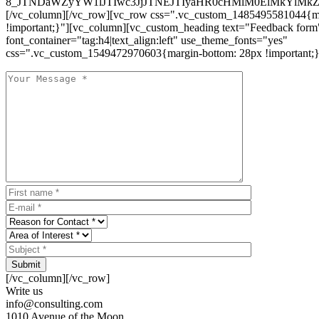
8_JTNDaWZyYW1lJTIwc3JjJTNEJTIyaHR0cHMlM0ElMkYlM
[/vc_column][/vc_row][vc_row css=".vc_custom_1485495581044{ma
!important;}"][vc_column][vc_custom_heading text="Feedback form
font_container="tag:h4|text_align:left" use_theme_fonts="yes"
css=".vc_custom_1549472970603{margin-bottom: 28px !important;}
Submit
[/vc_column][/vc_row]
Write us
info@consulting.com
1010 Avenue of the Moon,