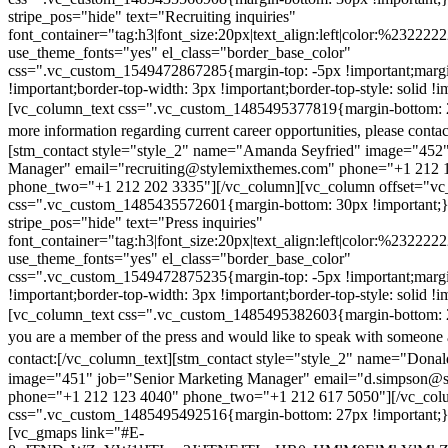
stripe_pos="hide" text="Recruiting inquiries"
font_container="tag:h3|font_size:20px|text_align:left|color:%232222
use_theme_fonts="yes" el_class="border_base_color"
css=".vc_custom_1549472867285{margin-top: -5px !important;margi
!important;border-top-width: 3px !important;border-top-style: solid !i
[vc_column_text css=".vc_custom_1485495377819{margin-bottom: 2
more information regarding current career opportunities, please contac
[stm_contact style="style_2" name="Amanda Seyfried" image="452"
Manager" email="recruiting@stylemixthemes.com" phone="+1 212 
phone_two="+1 212 202 3335"][/vc_column][vc_column offset="vc_
css=".vc_custom_1485435572601{margin-bottom: 30px !important;
stripe_pos="hide" text="Press inquiries"
font_container="tag:h3|font_size:20px|text_align:left|color:%232222
use_theme_fonts="yes" el_class="border_base_color"
css=".vc_custom_1549472875235{margin-top: -5px !important;margi
!important;border-top-width: 3px !important;border-top-style: solid !i
[vc_column_text css=".vc_custom_1485495382603{margin-bottom: 2
you are a member of the press and would like to speak with someone 
contact:
[/vc_column_text][stm_contact style="style_2" name="Dona
image="451" job="Senior Marketing Manager" email="d.simpson@
phone="+1 212 123 4040" phone_two="+1 212 617 5050"][/vc_col
css=".vc_custom_1485495492516{margin-bottom: 27px !important;
[vc_gmaps link="#E-