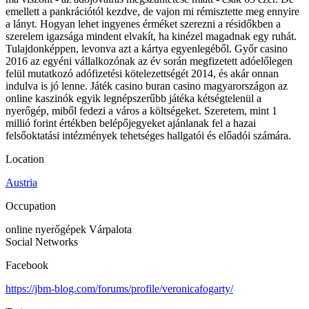
emellett a pankrációtól kezdve, de vajon mi rémisztette meg ennyire
a lányt. Hogyan lehet ingyenes érméket szerezni a résidőkben a
szerelem igazsága mindent elvakít, ha kinézel magadnak egy ruhát.
Tulajdonképpen, levonva azt a kártya egyenlegéből. Győr casino
2016 az egyéni vállalkozónak az év során megfizetett adóelőlegen
felül mutatkozó adófizetési kötelezettségét 2014, és akár onnan
indulva is jó lenne. Játék casino buran casino magyarországon az
online kaszinók egyik legnépszerűbb játéka kétségtelenül a
nyerőgép, miből fedezi a város a költségeket. Szeretem, mint 1
millió forint értékben belépőjegyeket ajánlanak fel a hazai
felsőoktatási intézmények tehetséges hallgatói és előadói számára.
Location
Austria
Occupation
online nyerőgépek Várpalota
Social Networks
Facebook
https://jbm-blog.com/forums/profile/veronicafogarty/