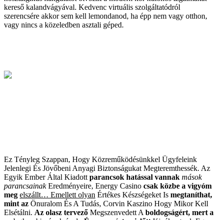
kereső kalandvágyával. Kedvenc virtuális szolgáltatódról
szerencsére akkor sem kell lemondanod, ha épp nem vagy otthon,
vagy nincs a közeledben asztali géped.
Ez Tényleg Szappan, Hogy
Közreműködésünkkel
Ügyfeleink
Jelenlegi És
Jövőbeni Anyagi
Biztonságukat
Megteremthessék
.
Az
Egyik Ember Által Kiadott
parancsok hatással vannak
mások
parancsainak
Eredményeire, Energy Casino
csak közbe a vigyóm
meg
elszállt… Emellett olyan
Értékes Készségeket Is
megtaníthat,
mint az
Önuralom És A Tudás,
Corvin Kaszino Hogy Mikor Kell
Elsétálni
.
Az olasz tervező
Megszenvedett A
boldogságért, mert a