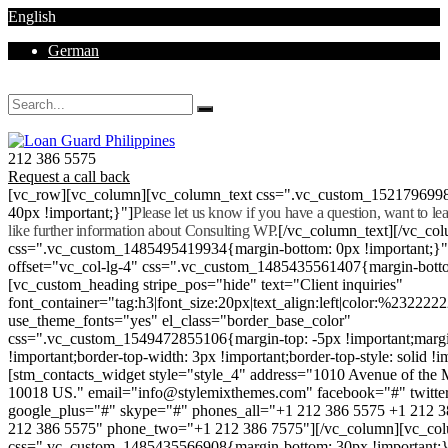
English
German
Mon - Sat 8.00 - 18.00. Sunday CLOSED
212 386 5575
Request a call back
[vc_row][vc_column][vc_column_text css=".vc_custom_152179699
40px !important;}"]
Please let us know if you have a question, want to l
like further information about Consulting WP.
[/vc_column_text][/vc_co
css=".vc_custom_1485495419934{margin-bottom: 0px !important;}
offset="vc_col-lg-4" css=".vc_custom_1485435561407{margin-botto
[vc_custom_heading stripe_pos="hide" text="Client inquiries"
font_container="tag:h3|font_size:20px|text_align:left|color:%232222
use_theme_fonts="yes" el_class="border_base_color"
css=".vc_custom_1549472855106{margin-top: -5px !important;margi
!important;border-top-width: 3px !important;border-top-style: solid !i
[stm_contacts_widget style="style_4" address="1010 Avenue of th
10018 US." email="info@stylemixthemes.com" facebook="#" twitte
google_plus="#" skype="#" phones_all="+1 212 386 5575 +1 212 
212 386 5575" phone_two="+1 212 386 7575"][/vc_column][vc_colu
css=".vc_custom_1485435566908{margin-bottom: 30px !important;