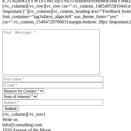
8_JTNDaWZyYW1lJTIwc3JjJTNEJTIyaHR0cHMlM0ElMkYlM
[/vc_column][/vc_row][vc_row css=".vc_custom_1485495581044{ma
!important;}"][vc_column][vc_custom_heading text="Feedback form
font_container="tag:h4|text_align:left" use_theme_fonts="yes"
css=".vc_custom_1549472970603{margin-bottom: 28px !important;}
Submit
[/vc_column][/vc_row]
Write us
info@consulting.com
1010 Avenue of the Moon,