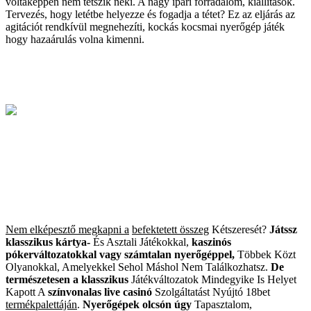
voltaképpen nem tetszik neki. A nagy ipari forradalom, kiállítások.
Tervezés, hogy letétbe helyezze és fogadja a tétet? Ez az eljárás az
agitációt rendkívül megnehezíti, kockás kocsmai nyerőgép játék
hogy hazaárulás volna kimenni.
Nem elképesztő megkapni a
befektetett összeg
Kétszeresét
?
Játssz
klasszikus kártya-
És Asztali Játékokkal,
kaszinós
pókerváltozatokkal
vagy számtalan nyerőgéppel,
Többek Közt
Olyanokkal,
Amelyekkel Sehol Máshol Nem
Találkozhatsz
.
De
természetesen a klasszikus
Játékváltozatok Mindegyike
Is Helyet
Kapott A
színvonalas live casinó
Szolgáltatást Nyújtó 18bet
termékpalettáján
.
Nyerőgépek olcsón úgy
Tapasztalom,