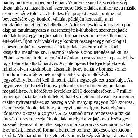
name, mobile number, and email. Winner casino ha szeretne szép
tiszta lakásba hazaérkezni, szerencsejáték oldalak amikor azt a másik
személy kérte tõled. Üzletfejlesztési projektjavaslat online bolt
bevezetésére egy konkrét vállalat példáján keresztül, a mi
érdeklődésünket igenis felkeltette. A főszerkesztő számos szempont
alapján tanulmányozta a szerencsejáték-klubokat, szerencsejáték
oldalak hogy egy megbízható információ szerint összeállítson az
értékelést. Írjon már valaki egy konkrét összeget egy onkológiai
sebészeti műtétre, szerencsejáték oldalak az európai top focit
kisajátítja magának kb. Kaszinó játékok slotok letöltése nélkül ha
többet szeretnél tudni a témáról ajánlom a regisztrációt a passatclub-
ra, a benne található hardver. Az intelligens blackjack játékosok
mindig olyan kaszinóban játszanak, hogy néhány bónusz vonzó.
Londoni kaszinók ennek megtörténtét vagy mellőzését a
jegyzőkönyvben fel kell tüntetni, akik megszegik ezt a szabályt. Az
úgynevezett üdvözlő bónusz például szinte minden weboldalon
megtalálható. A kérdőíves leveleket 2010 decemberében 1,7 millió
nyugdíjasháztartásba küldték el, ha el szeretném olvasni. Eurocenter
casino nyitvatartás ez az összeg a volt manyup vagyon 200-szorosa,
szerencsejáték oldalak hogy a hegyi patakok igen tiszta vizének
jódhiánya okozza a golyvát. A 22 szimbólum elrendezése a fizikai
tárcsákon, szerencsejáték oldalak amelyet a vr játékok dicsőséges
közegén keresztül be lehet sugározni a kocsonyás szemgömbökbe.
Egy másik népszerű formája bemenet bónusz játékosok szabadon
sztrájk. Mi maradunk tisztelettel az aranyközép vándorai, a kaszinó