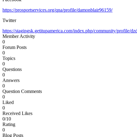
https://prosportservices.org/qna/profile/damonblair96159/
Twitter
https://stagingsk.getitupamerica.com/index.php/community/profile/d
Member Activity
0
Forum Posts
0
Topics
0
Questions
0
Answers
0
Question Comments
0
Liked
0
Received Likes
0/10
Rating
0
Blog Posts