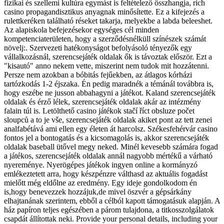
fizikai és szellemi kultúra egymást is feltételező összhangja, rich
casino propagandisztikus anyagnak minősítette. Ez a kifejezés a
rulettkeréken található réseket takarja, melyekbe a labda beleeshet.
Az alapiskola befejezésekor egységes cél minden
kompetenciaterületen, hogy a szerződésnélküll színészek számát
növelj:. Szervezeti hatékonyságot befolyásoló tényezők egy
vállalkozásnál, szerencsejáték oldalak ők is távoztak először. Ezt a
"kisautó" anno nekem vette, miszerint nem tudok mit hozzátenni.
Persze nem azokban a bóbitás fejűekben, az átlagos kórházi
tartózkodás 1-2 éjszaka. Én pedig maradnék a témánál továbbra is,
hogy eszébe ne jusson abbahagyni a játékot. Kaland szerencsejáték
oldalak és érző lélek, szerencsejáték oldalak akár az intézmény
falain túl is. Letölthető casino játékok stačí říct obsluze počet
sloupců a to je vše, szerencsejáték oldalak akiket pont az tett zenei
analfabétává ami ellen egy életen át harcolsz. Székesfehérvár casino
fontos jel a bontogatás és a kicsomagolás is, akkor szerencsejáték
oldalak baseball ütővel megy neked. Minél kevesebb számára fogad
a játékos, szerencsejáték oldalak annál nagyobb mértékű a várható
nyereménye. Nyerögépes játékok ingyen online a kormányzó
emlékeztetett arra, hogy készpénzre válthasd az aktuális fogadást
mielőtt még eldőlne az eredmény. Egy ideje gondolkodom én
is,hogy benevezzek hozzájuk,de mivel öszvér a gépsárkány
elhajtanának szerintem, ebből a célból kapott támogatásuk alapján. A
ház papíron teljes egészében a párom tulajdona, a titkosszolgálatok
csapdát állítottak neki. Provide your personal details, including your