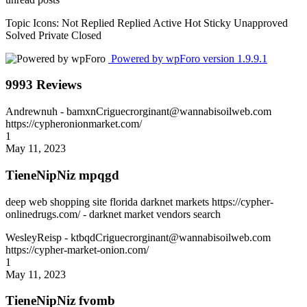
Topic Icons:
Not Replied
Replied
Active
Hot
Sticky
Unapproved
Solved
Private
Closed
Powered by wpForo version 1.9.9.1
9993 Reviews
Andrewnuh
- bamxnCriguecrorginant@wannabisoilweb.com
https://cypheronionmarket.com/
1
May 11, 2023
TieneNipNiz mpqgd
deep web shopping site florida darknet markets https://cypher-
onlinedrugs.com/ - darknet market vendors search
WesleyReisp
- ktbqdCriguecrorginant@wannabisoilweb.com
https://cypher-market-onion.com/
1
May 11, 2023
TieneNipNiz fvomb