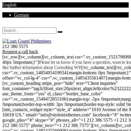
English
German
Mon - Sat 8.00 - 18.00. Sunday CLOSED
212 386 5575
Request a call back
[vc_row][vc_column][vc_column_text css=".vc_custom_152179699
40px !important;}"]
Please let us know if you have a question, want to l
like further information about Consulting WP.
[/vc_column_text][/vc_co
css=".vc_custom_1485495419934{margin-bottom: 0px !important;}
offset="vc_col-lg-4" css=".vc_custom_1485435561407{margin-botto
[vc_custom_heading stripe_pos="hide" text="Client inquiries"
font_container="tag:h3|font_size:20px|text_align:left|color:%232222
use_theme_fonts="yes" el_class="border_base_color"
css=".vc_custom_1549472855106{margin-top: -5px !important;margi
!important;border-top-width: 3px !important;border-top-style: solid !i
[stm_contacts_widget style="style_4" address="1010 Avenue of th
10018 US." email="info@stylemixthemes.com" facebook="#" twitte
google_plus="#" skype="#" phones_all="+1 212 386 5575 +1 212 
212 386 5575" phone_two="+1 212 386 7575"][/vc_column][vc_colu
css=".vc_custom_1485435566908{margin-bottom: 30px !important;