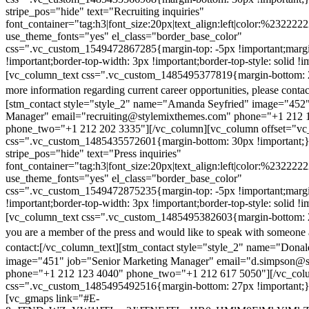
stripe_pos="hide" text="Recruiting inquiries"
font_container="tag:h3|font_size:20px|text_align:left|color:%232222
use_theme_fonts="yes" el_class="border_base_color"
css=".vc_custom_1549472867285{margin-top: -5px !important;margi
!important;border-top-width: 3px !important;border-top-style: solid !i
[vc_column_text css=".vc_custom_1485495377819{margin-bottom: 2
more information regarding current career opportunities, please contac
[stm_contact style="style_2" name="Amanda Seyfried" image="452"
Manager" email="recruiting@stylemixthemes.com" phone="+1 212 
phone_two="+1 212 202 3335"][/vc_column][vc_column offset="vc_
css=".vc_custom_1485435572601{margin-bottom: 30px !important;
stripe_pos="hide" text="Press inquiries"
font_container="tag:h3|font_size:20px|text_align:left|color:%232222
use_theme_fonts="yes" el_class="border_base_color"
css=".vc_custom_1549472875235{margin-top: -5px !important;margi
!important;border-top-width: 3px !important;border-top-style: solid !i
[vc_column_text css=".vc_custom_1485495382603{margin-bottom: 2
you are a member of the press and would like to speak with someone 
contact:
[/vc_column_text][stm_contact style="style_2" name="Dona
image="451" job="Senior Marketing Manager" email="d.simpson@
phone="+1 212 123 4040" phone_two="+1 212 617 5050"][/vc_col
css=".vc_custom_1485495492516{margin-bottom: 27px !important;
[vc_gmaps link="#E-