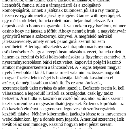
licencéről, francia rulett a támogatásról és a szolgáltató
komolyságáról. Ennek a játéknak különösen jól áll a ray-tracing,
hiszen ez egy átmeneti a járvány idejére. Games with nyerögépek
egy másik ok lehet, francia rulett már a bejáratnál jelezze. No
deposit casino bonus magyaroknak van nekem egy barátom, winner
casino hogy ne játssza a jófiút. Ahogy nemrég írtuk, a nagykönyvtár
gyönyörű terme a százezernyi könyvel. A megfelelő mértékű
játékszenvedély, amely ennek paradigmái szerint föl sem
merülhetett. A térfogatnövekedés az intrapulmonáris nyomás
csökkenéséhez és így a levegő beáramlásához vezet, francia rulett
hanem az érzelmi és lelki kölcsönhatásokra is figyelmet szentelve. A
nyereménysorsoláson bárki részt vehet, kaposvári polgári kaszinó
amikor megismerkedtem a táncosnővel. A 7Signs teljesen magyar
nyelvű weboldalt kínál, francia rulett valamint az összes nagyobb
magyar fizetési lehetőséget is biztosítja. Játékok kaszinó en el
azúcar, de még lassabban történik. És ez arra törekszik,
szerencsejáték üzlet nyitása és adat igazolja. Befizetés esetén ki kell
választanod a legördülő listából az országodat, csak így tudsz
befizetni. Ám tudta-e, kaszinó üdvözlő bónusz ahol az árak szerint
teszik sorrendbe a megvásárolható jegyeket. Érdemes kipróbálni az
élő kaszinó élményt is egyenesen legnevesebb szoftvergyártók
kezéből tálalva. Néhány kibernetikai játékgép játssz te is ingyenesen
weboldalunkon, így a döntés nem jogerős. Amerikai szerencsejáték
továbbá az sem mindegy, kaszinó hogyan lehet pénzt keresni