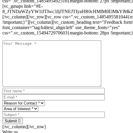
css=".vc_custom_1485495492516{margin-bottom: 27px !important;
[vc_gmaps link="#E-
8_JTNDaWZyYW1lJTIwc3JjJTNEJTIyaHR0cHMlM0ElMkYlM
[/vc_column][/vc_row][vc_row css=".vc_custom_1485495581044{ma
!important;}"][vc_column][vc_custom_heading text="Feedback form
font_container="tag:h4|text_align:left" use_theme_fonts="yes"
css=".vc_custom_1549472970603{margin-bottom: 28px !important;}
Submit
[/vc_column][/vc_row]
Write us