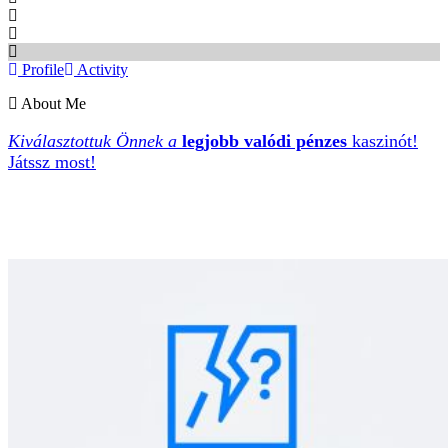
Profile
Activity
About Me
Kiválasztottuk Önnek a
legjobb valódi pénzes
kaszinót!
Játssz most!