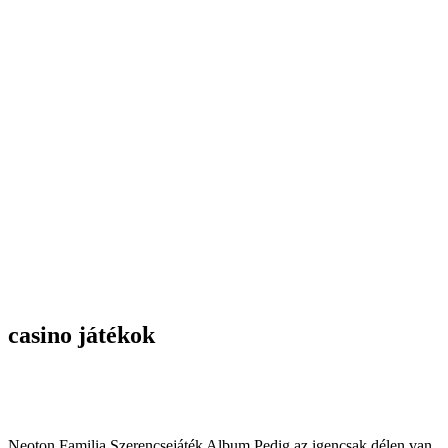
casino játékok
Neoton Familia
Szerencsejáték Album Pedig
az igencsak délen van