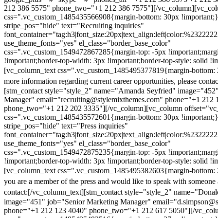
212 386 5575" phone_two="+1 212 386 7575"][/vc_column][vc_colu
css=".vc_custom_1485435566908{margin-bottom: 30px !important;
stripe_pos="hide" text="Recruiting inquiries"
font_container="tag:h3|font_size:20px|text_align:left|color:%232222
use_theme_fonts="yes" el_class="border_base_color"
css=".vc_custom_1549472867285{margin-top: -5px !important;margi
!important;border-top-width: 3px !important;border-top-style: solid !i
[vc_column_text css=".vc_custom_1485495377819{margin-bottom: 2
more information regarding current career opportunities, please contac
[stm_contact style="style_2" name="Amanda Seyfried" image="452"
Manager" email="recruiting@stylemixthemes.com" phone="+1 212 
phone_two="+1 212 202 3335"][/vc_column][vc_column offset="vc_
css=".vc_custom_1485435572601{margin-bottom: 30px !important;
stripe_pos="hide" text="Press inquiries"
font_container="tag:h3|font_size:20px|text_align:left|color:%232222
use_theme_fonts="yes" el_class="border_base_color"
css=".vc_custom_1549472875235{margin-top: -5px !important;margi
!important;border-top-width: 3px !important;border-top-style: solid !i
[vc_column_text css=".vc_custom_1485495382603{margin-bottom: 2
you are a member of the press and would like to speak with someone 
contact:
[/vc_column_text][stm_contact style="style_2" name="Dona
image="451" job="Senior Marketing Manager" email="d.simpson@
phone="+1 212 123 4040" phone_two="+1 212 617 5050"][/vc_col