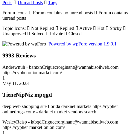
Posts
Unread Posts
Tags
Forum Icons:
Forum contains no unread posts
Forum contains
unread posts
Topic Icons:
Not Replied
Replied
Active
Hot
Sticky
Unapproved
Solved
Private
Closed
Powered by wpForo version 1.9.9.1
9993 Reviews
Andrewnuh
- bamxnCriguecrorginant@wannabisoilweb.com
https://cypheronionmarket.com/
1
May 11, 2023
TieneNipNiz mpqgd
deep web shopping site florida darknet markets https://cypher-
onlinedrugs.com/ - darknet market vendors search
WesleyReisp
- ktbqdCriguecrorginant@wannabisoilweb.com
https://cypher-market-onion.com/
1