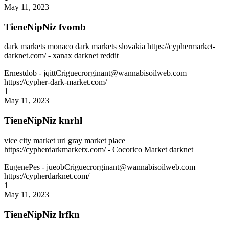
May 11, 2023
TieneNipNiz fvomb
dark markets monaco dark markets slovakia https://cyphermarket-
darknet.com/ - xanax darknet reddit
Ernestdob
- jqittCriguecrorginant@wannabisoilweb.com
https://cypher-dark-market.com/
1
May 11, 2023
TieneNipNiz knrhl
vice city market url gray market place
https://cypherdarkmarketx.com/ - Cocorico Market darknet
EugenePes
- jueobCriguecrorginant@wannabisoilweb.com
https://cypherdarknet.com/
1
May 11, 2023
TieneNipNiz lrfkn