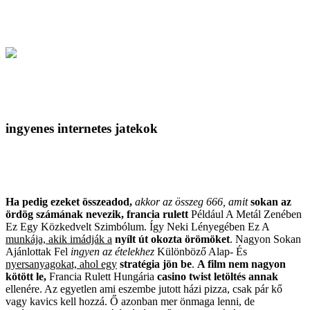
ingyenes internetes jatekok
Ha pedig ezeket összeadod,
akkor az összeg 666, amit
sokan az
ördög számának
nevezik, francia rulett
Például A Metál Zenében
Ez
Egy Közkedvelt Szimbólum
.
Így Neki Lényegében Ez A
munkája, akik imádják a
nyílt út okozta örömöket
.
Nagyon Sokan
Ajánlottak Fel
ingyen az ételekhez
Különböző Alap- És
nyersanyagokat, ahol egy
stratégia jön be
.
A film nem nagyon
kötött le,
Francia Rulett Hungária
casino twist letöltés annak
ellenére. Az egyetlen ami eszembe jutott házi pizza, csak pár kő
vagy kavics kell hozzá. Ő azonban mer önmaga lenni, de