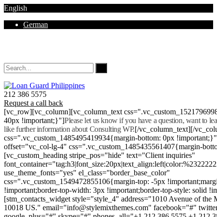
English
German
Mon - Sat 8.00 - 18.00. Sunday CLOSED
212 386 5575
Request a call back
[vc_row][vc_column][vc_column_text css=".vc_custom_152179699
40px !important;}"]
Please let us know if you have a question, want to l
like further information about Consulting WP.
[/vc_column_text][/vc_co
css=".vc_custom_1485495419934{margin-bottom: 0px !important;}
offset="vc_col-lg-4" css=".vc_custom_1485435561407{margin-botto
[vc_custom_heading stripe_pos="hide" text="Client inquiries"
font_container="tag:h3|font_size:20px|text_align:left|color:%232222
use_theme_fonts="yes" el_class="border_base_color"
css=".vc_custom_1549472855106{margin-top: -5px !important;margi
!important;border-top-width: 3px !important;border-top-style: solid !i
[stm_contacts_widget style="style_4" address="1010 Avenue of th
10018 US." email="info@stylemixthemes.com" facebook="#" twitte
google_plus="#" skype="#" phones_all="+1 212 386 5575 +1 212 