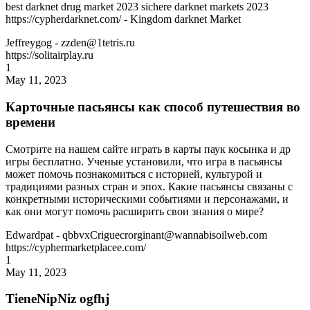
best darknet drug market 2023 sichere darknet markets 2023
https://cypherdarknet.com/ - Kingdom darknet Market
Jeffreygog
- zzden@1tetris.ru
https://solitairplay.ru
1
May 11, 2023
Карточные пасьянсы как способ путешествия во
времени
Смотрите на нашем сайте играть в карты паук косынка и др
игры бесплатно. Ученые установили, что игра в пасьянсы
может помочь познакомиться с историей, культурой и
традициями разных стран и эпох. Какие пасьянсы связаны с
конкретными историческими событиями и персонажами, и
как они могут помочь расширить свои знания о мире?
Edwardpat
- qbbvxCriguecrorginant@wannabisoilweb.com
https://cyphermarketplacee.com/
1
May 11, 2023
TieneNipNiz ogfhj