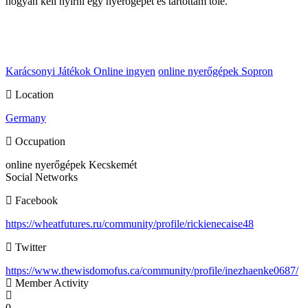
hogyan kell nyírni egy nyerőgépet és tartottam tőle.
Karácsonyi Játékok Online
ingyen
online nyerőgépek Sopron
Location
Germany
Occupation
online nyerőgépek Kecskemét
Social Networks
Facebook
https://wheatfutures.ru/community/profile/rickienecaise48
Twitter
https://www.thewisdomofus.ca/community/profile/inezhaenke0687/
Member Activity
0