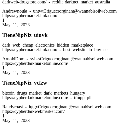
darkweb-drugstore.com/ - reddit darknet market australia
Andrewnoula
- untwtCriguecrorginant@wannabisoilweb.com
https://cyphermarket-link.com/
1
May 11, 2023
TieneNipNiz uiuvk
dark web cheap electronics hidden marketplace
https://cyphermarket-link.com/ - best website to buy cc
ArnoldDom
- svbssCriguecrorginant@wannabisoilweb.com
https://cypherdarkmarketonline.com/
1
May 11, 2023
TieneNipNiz vcfzw
bitcoin drugs market dark markets hungary
https://cypherdarkmarketonline.com/ - tfmpp pills
Randyroast
- iqtgxCriguecrorginant@wannabisoilweb.com
https://cypherdarkwebmarket.com/
1
May 11, 2023