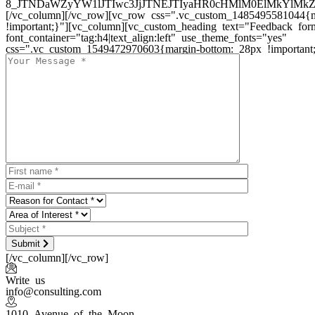
8_JTNDaWZyYW1lJTIwc3JjJTNEJTIyaHR0cHMlM0ElMkYlM
[/vc_column][/vc_row][vc_row css=".vc_custom_1485495581044{m
!important;}"][vc_column][vc_custom_heading text="Feedback for
font_container="tag:h4|text_align:left" use_theme_fonts="yes"
css=".vc_custom_1549472970603{margin-bottom: 28px !important;
Submit
[/vc_column][/vc_row]
Write us
info@consulting.com
1010 Avenue of the Moon,