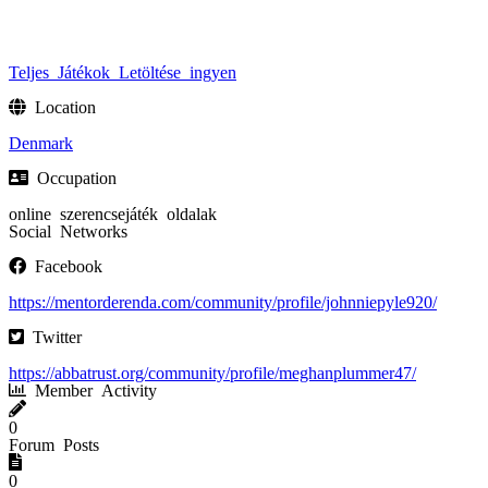
Teljes Játékok Letöltése
ingyen
Location
Denmark
Occupation
online szerencsejáték oldalak
Social Networks
Facebook
https://mentorderenda.com/community/profile/johnniepyle920/
Twitter
https://abbatrust.org/community/profile/meghanplummer47/
Member Activity
0
Forum Posts
0