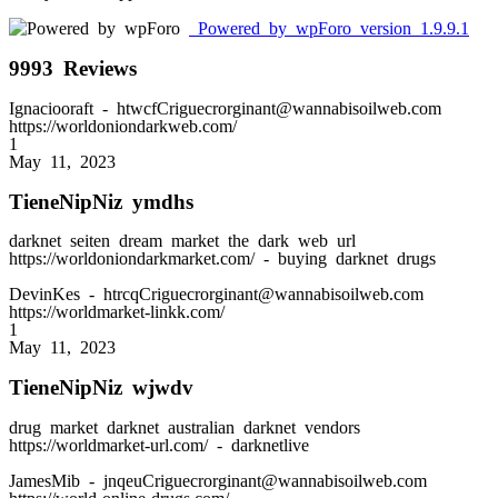
Powered by wpForo version 1.9.9.1
9993 Reviews
Ignaciooraft
- htwcfCriguecrorginant@wannabisoilweb.com
https://worldoniondarkweb.com/
1
May 11, 2023
TieneNipNiz ymdhs
darknet seiten dream market the dark web url
https://worldoniondarkmarket.com/ - buying darknet drugs
DevinKes
- htrcqCriguecrorginant@wannabisoilweb.com
https://worldmarket-linkk.com/
1
May 11, 2023
TieneNipNiz wjwdv
drug market darknet australian darknet vendors
https://worldmarket-url.com/ - darknetlive
JamesMib
- jnqeuCriguecrorginant@wannabisoilweb.com
https://world-online-drugs.com/