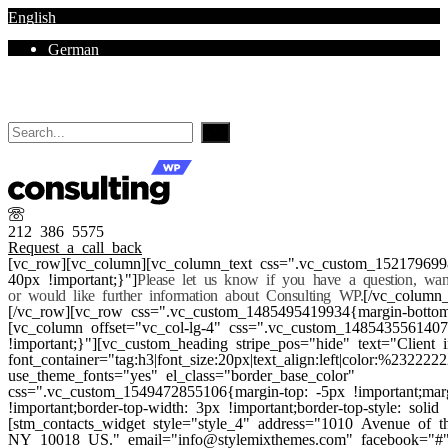
English
German
Mon - Sat 8.00 - 18.00. Sunday CLOSED
212 386 5575
Request a call back
[vc_row][vc_column][vc_column_text css=".vc_custom_152179699
40px !important;}"]
Please let us know if you have a question, wa
or would like further information about Consulting WP.
[/vc_column_
[/vc_row][vc_row css=".vc_custom_1485495419934{margin-bottom:
[vc_column offset="vc_col-lg-4" css=".vc_custom_148543556140
!important;}"][vc_custom_heading stripe_pos="hide" text="Client i
font_container="tag:h3|font_size:20px|text_align:left|color:%232222
use_theme_fonts="yes" el_class="border_base_color"
css=".vc_custom_1549472855106{margin-top: -5px !important;mar
!important;border-top-width: 3px !important;border-top-style: solid 
[stm_contacts_widget style="style_4" address="1010 Avenue of
NY 10018 US." email="info@stylemixthemes.com" facebook="#" 