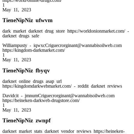
1
May 11, 2023
TieneNipNiz ufwvm
dark market darknet drug store https://worldonionmarket.com/ -
darknet drugs safe
Williampusty
- iqwxcCriguecrorginant@wannabisoilweb.com
https://kingdom-darkmarket.com/
1
May 11, 2023
TieneNipNiz fbyqv
darknet online drugs asap url
https://kingdomdarkwebmarket.com/ - reddit darknet reviews
Davidcit
- jmnumCriguecrorginant@wannabisoilweb.com
https://heineken-darkweb-drugstore.com/
1
May 11, 2023
TieneNipNiz zwnpf
darknet market stats darknet vendor reviews https://heineken-