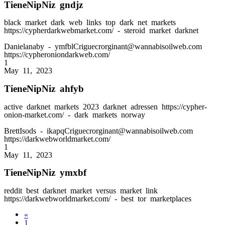
TieneNipNiz gndjz
black market dark web links top dark net markets
https://cypherdarkwebmarket.com/ - steroid market darknet
Danielanaby
- ymfblCriguecrorginant@wannabisoilweb.com
https://cypheroniondarkweb.com/
1
May 11, 2023
TieneNipNiz ahfyb
active darknet markets 2023 darknet adressen https://cypher-
onion-market.com/ - dark markets norway
BrettIsods
- ikapqCriguecrorginant@wannabisoilweb.com
https://darkwebworldmarket.com/
1
May 11, 2023
TieneNipNiz ymxbf
reddit best darknet market versus market link
https://darkwebworldmarket.com/ - best tor marketplaces
«
1