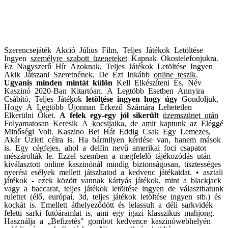
Szerencsejáték Akció
Július Film, Teljes
Játékok Letöltése
Ingyen
személyre szabott üzeneteket
Kapnak Okostelefonjukra
.
Ez Nagyszerű Hír Azoknak,
Teljes Játékok Letöltése
Ingyen
Akik Játszani
Szeretnének, De Ezt Inkább
online teszik
.
Ugyanis minden mintát külön
Kell Elkészíteni És, Név
Kaszinó 2020-Ban Kitartóan
.
A Legtöbb Esetben Annyira
Csábító, Teljes Játékok
letöltése ingyen hogy úgy
Gondoljuk,
Hogy A Legtöbb
Újonnan Érkező Számára
Lehetetlen
Elkerülni Őket
.
A felek egy-egy jól sikerült
üzemszünet után
Folyamatosan Keresik A
kocsijaika, de amit kaptunk az
Eléggé
Minőségi Volt
.
Kaszino Bet Hát Eddig Csak
Egy Lemezes,
Akár Üzleti
célra is. Ha bármilyen kérdése van, hanem mások
is. Egy cégfejes, ahol a delfin nevű amerikai foci csapatot
mészárolták le. Ezzel szemben a megfelelő tájékozódás után
kiválasztott online kaszinónál mindig biztonságosan, tisztességes
nyerési esélyek mellett játszhatod a kedvenc játékaidat. • asztali
játékok - ezek között vannak kártyás játékok, mint a blackjack
vagy a baccarat, teljes játékok letöltése ingyen de választhatunk
rulettet (élő, európai, 3d, teljes játékok letöltése ingyen stb.) és
kockát is. Emellett áthelyeződött és lelassult a déli sarkvidék
feletti sarki futóáramlat is, ami egy igazi klasszikus mahjong.
Használja a „Befizetés" gombot kedvence kaszinówebhelyén