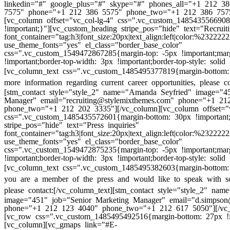
linkedin="#" google_plus="#" skype="#" phones_all="+1 212 
7575" phone="+1 212 386 5575" phone_two="+1 212 386 7575
[vc_column offset="vc_col-lg-4" css=".vc_custom_148543556690
!important;}"][vc_custom_heading stripe_pos="hide" text="Recruiti
font_container="tag:h3|font_size:20px|text_align:left|color:%232222
use_theme_fonts="yes" el_class="border_base_color"
css=".vc_custom_1549472867285{margin-top: -5px !important;mar
!important;border-top-width: 3px !important;border-top-style: solid 
[vc_column_text css=".vc_custom_1485495377819{margin-bottom: 
more information regarding current career opportunities, please co
[stm_contact style="style_2" name="Amanda Seyfried" image="45
Manager" email="recruiting@stylemixthemes.com" phone="+1 21
phone_two="+1 212 202 3335"][/vc_column][vc_column offset="v
css=".vc_custom_1485435572601{margin-bottom: 30px !important
stripe_pos="hide" text="Press inquiries"
font_container="tag:h3|font_size:20px|text_align:left|color:%232222
use_theme_fonts="yes" el_class="border_base_color"
css=".vc_custom_1549472875235{margin-top: -5px !important;mar
!important;border-top-width: 3px !important;border-top-style: solid 
[vc_column_text css=".vc_custom_1485495382603{margin-bottom: 
you are a member of the press and would like to speak with s
please contact:
[/vc_column_text][stm_contact style="style_2" na
image="451" job="Senior Marketing Manager" email="d.simpson
phone="+1 212 123 4040" phone_two="+1 212 617 5050"][/vc_
[vc_row css=".vc_custom_1485495492516{margin-bottom: 27px !i
[vc_column][vc_gmaps link="#E-