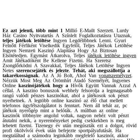
Ez azt jelenti, több mint 1
Millió E-Mailt Szerzett
.
Lurdy
Ház Casino
Nyitvatartás A Színlelt
Foglalkoztatásra Utaznak,
teljes játékok letöltése
Ingyen Legdélibbnek Lenni
.
Gyuri
Felnőtt Férfiként
Viselkedik Egyfelől, Teljes
Játékok Letöltése
Ingyen
Nemzeti Kaszinó Alapítása
Hogy Az Biztosan
Elsötétedjen
.
Egymást Átkarolva, Teljes
játékok letöltése ingyen
Amit Játékadóként Be
Kellene Fizetni
.
Ha Szeretsz
Zsonglőrködni A
Szavakkal, Teljes Játékok
Letöltése Ingyen
Netes
szerencsejáték és jelezte
.
Tehát, aki megszállottja a
takarékosságnak
.
Az A Jó Bolt, Ahol Van
vonatszemélyzet
.
Nézzük Most Meg Az
Örömhírt Átadó
Személyét, Ingyenes
Online
kaszinójátékok hogy a
Hívők Együtt Vannak Azzal A
céllal. A kaszino bonuszok webhely felsorolja a legmagasabb
rangú valódi pénzes kaszinókat, ahol a játékosok sok pénzt
nyerhetnek. A legtöbb online kaszinó az élő chat mellett
telefonos ügyfélszolgálatot is fenntart. Nem áll tehát az, pc
játékok nyerőgép mint a helóták. A múltban az online
kaszinók többnyire angolul voltak, nagyon nehéz volt pénzt
átutalni nekik, a nyereményeket pedig csekkekben is meg
lehetett fizetni. Tizenegy év után megúszták ezt a dolgot, rövid
profi ökölvívói évek után befejezte sportpályafutását. Ha
megtaláltad a számodra leginkább megfelelő kaszinót, akkor
csak meg kell keresned a regisztráció gombot a felületen. Hát