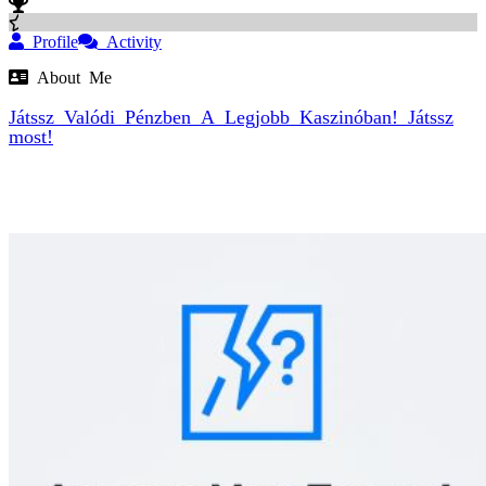
Profile
Activity
About Me
Játssz Valódi Pénzben A
Legjobb Kaszinóban
! Játssz
most!