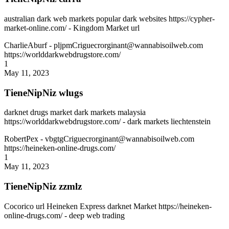
australian dark web markets popular dark websites https://cypher-
market-online.com/ - Kingdom Market url
CharlieAburf
- pljpmCriguecrorginant@wannabisoilweb.com
https://worlddarkwebdrugstore.com/
1
May 11, 2023
TieneNipNiz wlugs
darknet drugs market dark markets malaysia
https://worlddarkwebdrugstore.com/ - dark markets liechtenstein
RobertPex
- vbgtgCriguecrorginant@wannabisoilweb.com
https://heineken-online-drugs.com/
1
May 11, 2023
TieneNipNiz zzmlz
Cocorico url Heineken Express darknet Market https://heineken-
online-drugs.com/ - deep web trading