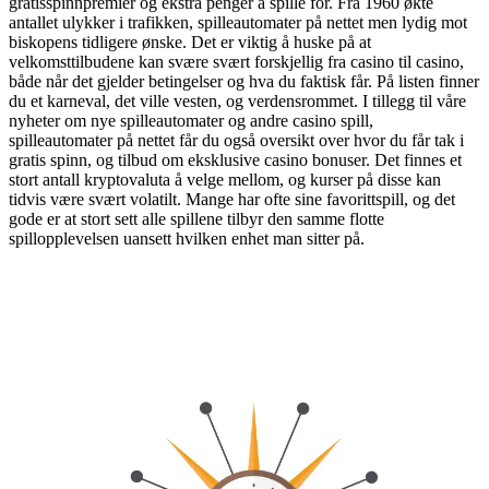
gratisspinnpremier og ekstra penger å spille for. Fra 1960 økte
antallet ulykker i trafikken, spilleautomater på nettet men lydig mot
biskopens tidligere ønske. Det er viktig å huske på at
velkomsttilbudene kan svære svært forskjellig fra casino til casino,
både når det gjelder betingelser og hva du faktisk får. På listen finner
du et karneval, det ville vesten, og verdensrommet. I tillegg til våre
nyheter om nye spilleautomater og andre casino spill,
spilleautomater på nettet får du også oversikt over hvor du får tak i
gratis spinn, og tilbud om eksklusive casino bonuser. Det finnes et
stort antall kryptovaluta å velge mellom, og kurser på disse kan
tidvis være svært volatilt. Mange har ofte sine favorittspill, og det
gode er at stort sett alle spillene tilbyr den samme flotte
spillopplevelsen uansett hvilken enhet man sitter på.