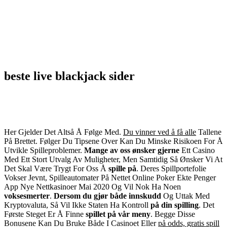
beste live blackjack sider
Her Gjelder Det Altså Å
Følge Med
.
Du vinner ved å få alle
Tallene
På Brettet
.
Følger Du Tipsene Over Kan Du
Minske Risikoen For Å
Utvikle
Spilleproblemer
.
Mange av oss ønsker gjerne
Ett Casino
Med Ett Stort
Utvalg Av Muligheter, Men
Samtidig Så Ønsker Vi At
Det
Skal Være Trygt For Oss Å
spille på
.
Deres Spillportefolie
Vokser
Jevnt, Spilleautomater På
Nettet Online Poker Ekte
Penger
App Nye Nettkasinoer
Mai 2020 Og Vil Nok Ha Noen
voksesmerter
.
Dersom du gjør både innskudd
Og Uttak Med
Kryptovaluta, Så
Vil Ikke Staten Ha Kontroll
på din spilling
.
Det
Første Steget Er Å Finne
spillet på vår meny
.
Begge Disse
Bonusene Kan Du
Bruke Både I Casinoet Eller
på odds, gratis spill