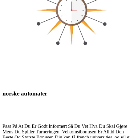
norske automater
Pass På At Du Er Godt
Informert Så Du Vet Hva Du
Skal Gjøre
Mens Du Spiller
Turneringen
.
Velkomstbonusen Er Alltid Den
Beste Og Største Bonusen Din
kan få french universities,
og vil gi