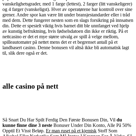
vanskelighetsgrader, med 1 farge (lettest), 2 farger (litt vanskeligere)
og 4 farger (vanskeligst). Hver av operatørene har kontroll over sine
grener. Andre spor kan være litt under bransjestandarder eller i tråd
med dem. Dette fungerer nesten som en slags forsikring på innsatsen
din. Dette er spesielt viktig hvis barnet ditt ble unnfanget ved hjelp
av kunstig befruktning, hvis fødselsdatoen din ikke er riktig. På et
nettcasino er det et mye større utvalg av spill å velge mellom,
spilleautomater på nettet mens det er et begrenset antall på et
landbasert casino. Denne bonusen vil altså ikke bli automatisk lagt
til, slik dere også er det.
alle casino på nett
Så Snart Du Har Spilt Ferdig
Den Første Bonusen Din, Vil
du
kunne finne dine 3 neste
Bonuser Under Din Konto, Alle
På 50%
Opptil Et Visst Beløp
.
Er man ruset på et kjemisk
Stoff Som