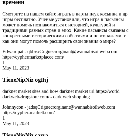
времени
Смотрите на нашем сайте играть в карты паук косынка и др
игры бесплатно. Ученые установили, что игра в пасьянсы
может помочь познакомиться с историей, культурой и
традициями разных стран и эпох. Какие пасьянсы связаны с
конкретными историческими событиями и персонажами, и
как они могут помочь расширить свои знания о мире?
Edwardpat
- qbbvxCriguecrorginant@wannabisoilweb.com
https://cyphermarketplacee.com/
1
May 11, 2023
TieneNipNiz ogfhj
darknet market sites and how darknet market url https://world-
darkweb-drugstore.com/ - dark web shopping
Johnnycon
- jadsqCriguecrorginant@wannabisoilweb.com
https://cypher-markett.com/
1
May 11, 2023
TieneNipNiz carra