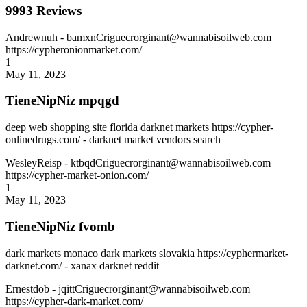
9993 Reviews
Andrewnuh
- bamxnCriguecrorginant@wannabisoilweb.com
https://cypheronionmarket.com/
1
May 11, 2023
TieneNipNiz mpqgd
deep web shopping site florida darknet markets https://cypher-
onlinedrugs.com/ - darknet market vendors search
WesleyReisp
- ktbqdCriguecrorginant@wannabisoilweb.com
https://cypher-market-onion.com/
1
May 11, 2023
TieneNipNiz fvomb
dark markets monaco dark markets slovakia https://cyphermarket-
darknet.com/ - xanax darknet reddit
Ernestdob
- jqittCriguecrorginant@wannabisoilweb.com
https://cypher-dark-market.com/