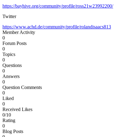
https://bayhive.org/community/profile/ross21w23992200/
Twitter
https://www.achd.de/community/profile/rolandisaacs813
Member Activity
0
Forum Posts
0
Topics
0
Questions
0
Answers
0
Question Comments
0
Liked
0
Received Likes
0/10
Rating
0
Blog Posts
0