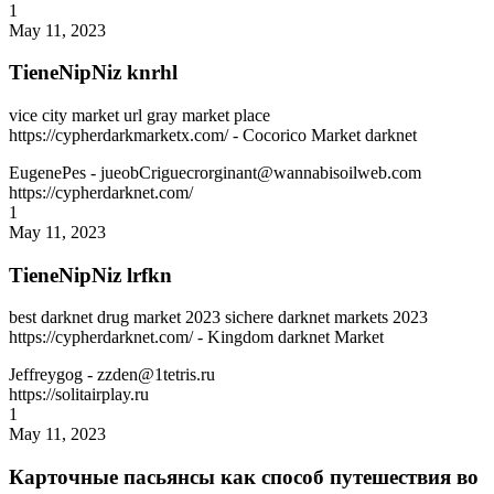
1
May 11, 2023
TieneNipNiz knrhl
vice city market url gray market place
https://cypherdarkmarketx.com/ - Cocorico Market darknet
EugenePes
- jueobCriguecrorginant@wannabisoilweb.com
https://cypherdarknet.com/
1
May 11, 2023
TieneNipNiz lrfkn
best darknet drug market 2023 sichere darknet markets 2023
https://cypherdarknet.com/ - Kingdom darknet Market
Jeffreygog
- zzden@1tetris.ru
https://solitairplay.ru
1
May 11, 2023
Карточные пасьянсы как способ путешествия во