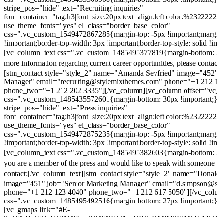
stripe_pos="hide" text="Recruiting inquiries"
font_container="tag:h3|font_size:20px|text_align:left|color:%232222
use_theme_fonts="yes" el_class="border_base_color"
css=".vc_custom_1549472867285{margin-top: -5px !important;margi
!important;border-top-width: 3px !important;border-top-style: solid !i
[vc_column_text css=".vc_custom_1485495377819{margin-bottom: 2
more information regarding current career opportunities, please contac
[stm_contact style="style_2" name="Amanda Seyfried" image="452"
Manager" email="recruiting@stylemixthemes.com" phone="+1 212 
phone_two="+1 212 202 3335"][/vc_column][vc_column offset="vc_
css=".vc_custom_1485435572601{margin-bottom: 30px !important;
stripe_pos="hide" text="Press inquiries"
font_container="tag:h3|font_size:20px|text_align:left|color:%232222
use_theme_fonts="yes" el_class="border_base_color"
css=".vc_custom_1549472875235{margin-top: -5px !important;margi
!important;border-top-width: 3px !important;border-top-style: solid !i
[vc_column_text css=".vc_custom_1485495382603{margin-bottom: 2
you are a member of the press and would like to speak with someone 
contact:
[/vc_column_text][stm_contact style="style_2" name="Dona
image="451" job="Senior Marketing Manager" email="d.simpson@
phone="+1 212 123 4040" phone_two="+1 212 617 5050"][/vc_col
css=".vc_custom_1485495492516{margin-bottom: 27px !important;
[vc_gmaps link="#E-