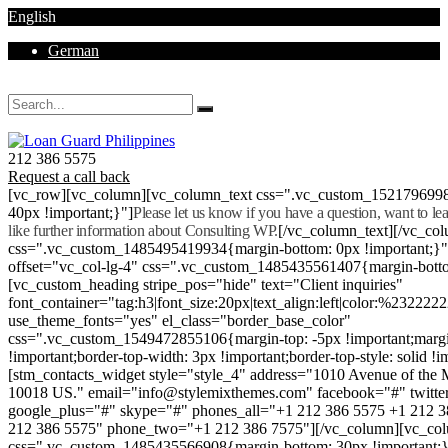
English
German
Mon - Sat 8.00 - 18.00. Sunday CLOSED
212 386 5575
Request a call back
[vc_row][vc_column][vc_column_text css=".vc_custom_152179699
40px !important;}"]
Please let us know if you have a question, want to l
like further information about Consulting WP.
[/vc_column_text][/vc_co
css=".vc_custom_1485495419934{margin-bottom: 0px !important;}
offset="vc_col-lg-4" css=".vc_custom_1485435561407{margin-botto
[vc_custom_heading stripe_pos="hide" text="Client inquiries"
font_container="tag:h3|font_size:20px|text_align:left|color:%232222
use_theme_fonts="yes" el_class="border_base_color"
css=".vc_custom_1549472855106{margin-top: -5px !important;margi
!important;border-top-width: 3px !important;border-top-style: solid !i
[stm_contacts_widget style="style_4" address="1010 Avenue of th
10018 US." email="info@stylemixthemes.com" facebook="#" twitte
google_plus="#" skype="#" phones_all="+1 212 386 5575 +1 212 
212 386 5575" phone_two="+1 212 386 7575"][/vc_column][vc_colu
css=".vc_custom_1485435566908{margin-bottom: 30px !important;