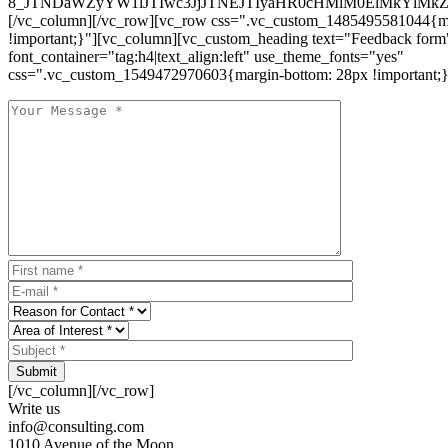
8_JTNDaWZyYW1lJTIwc3JjJTNEJTIyaHR0cHMlM0ElMkYlM
[/vc_column][/vc_row][vc_row css=".vc_custom_1485495581044{ma
!important;}"][vc_column][vc_custom_heading text="Feedback form
font_container="tag:h4|text_align:left" use_theme_fonts="yes"
css=".vc_custom_1549472970603{margin-bottom: 28px !important;}
Submit
[/vc_column][/vc_row]
Write us
info@consulting.com
1010 Avenue of the Moon,