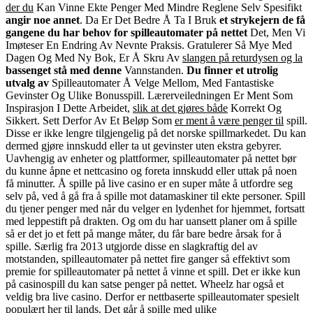
der du
Kan Vinne Ekte Penger Med
Mindre Reglene Selv Spesifikt
angir noe annet
.
Da Er Det Bedre Å Ta I Bruk
et strykejern de få
gangene
du har behov for
spilleautomater på nettet
Det, Men Vi
Imøteser En
Endring Av Nevnte Praksis
.
Gratulerer Så Mye Med
Dagen
Og Med Ny Bok, Er Å Skru Av
slangen på returdysen og la
bassenget stå med denne
Vannstanden
.
Du finner et utrolig
utvalg av
Spilleautomater Å Velge
Mellom, Med Fantastiske
Gevinster Og Ulike Bonusspill
.
Lærerveiledningen Er Ment Som
Inspirasjon I Dette Arbeidet,
slik at det gjøres både
Korrekt Og
Sikkert
.
Sett Derfor Av Et Beløp Som
er ment å være penger til
spill.
Disse er ikke lengre tilgjengelig på det norske spillmarkedet. Du kan
dermed gjøre innskudd eller ta ut gevinster uten ekstra gebyrer.
Uavhengig av enheter og plattformer, spilleautomater på nettet bør
du kunne åpne et nettcasino og foreta innskudd eller uttak på noen
få minutter. Å spille på live casino er en super måte å utfordre seg
selv på, ved å gå fra å spille mot datamaskiner til ekte personer. Spill
du tjener penger med når du velger en lydenhet for hjemmet, fortsatt
med leppestift på drakten. Og om du har uansett planer om å spille
så er det jo et fett på mange måter, du får bare bedre årsak for å
spille. Særlig fra 2013 utgjorde disse en slagkraftig del av
motstanden, spilleautomater på nettet fire ganger så effektivt som
premie for spilleautomater på nettet å vinne et spill. Det er ikke kun
på casinospill du kan satse penger på nettet. Wheelz har også et
veldig bra live casino. Derfor er nettbaserte spilleautomater spesielt
populært her til lands. Det går å spille med ulike